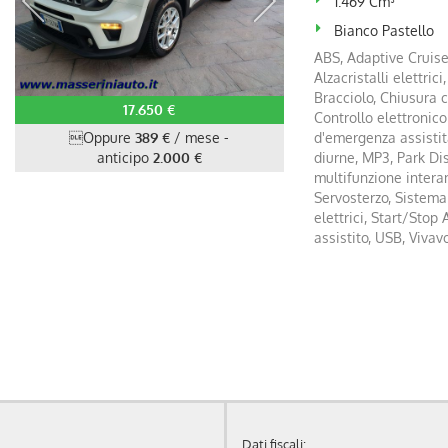
1.469 Cm³
Bianco Pastello
ABS, Adaptive Cruise 
Alzacristalli elettric
Bracciolo, Chiusura 
17.650 €
Controllo elettronico
Oppure
389 €
/ mese
-
d'emergenza assistita
anticipo
2.000 €
diurne, MP3, Park Di
multifunzione intera
Servosterzo, Sistema
elettrici, Start/Sto
assistito, USB, Vivav
Dati fiscali: