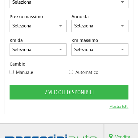
questi
strumenti
Prezzo massimo
Anno da
di
tracciamento
si
rimanda
Km da
Km massimo
alla
cookie
policy.
Puoi
Cambio
rivedere
Manuale
Automatico
e
modificare
le
2 VEICOLI DISPONIBILI
tue
scelte
in
Mostra tutti
qualsiasi
momento.
Vendita