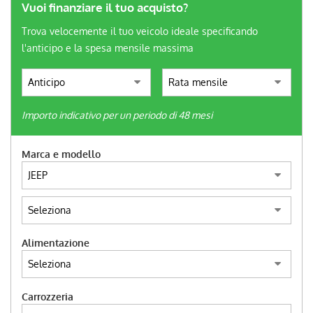
tracciamento
Vuoi finanziare il tuo acquisto?
che
Trova velocemente il tuo veicolo ideale specificando
adottiamo
CONTATTI
per
l'anticipo e la spesa mensile massima
offrire
le
NEWS
funzionalità
e
Importo indicativo per un periodo di 48 mesi
svolgere
AREA COMMERCIANTI
le
attività
Marca e modello
di
seguito
descritte.
Per
ottenere
maggiori
informazioni
Alimentazione
sull'utilità
e
sul
Carrozzeria
funzionamento
di