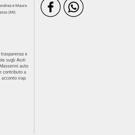
 Andrea e Mauro
asso (MI)
i trasparenza e
le sugli Aiuti
9 Masserini auto
e contributo a
 acconto irap.