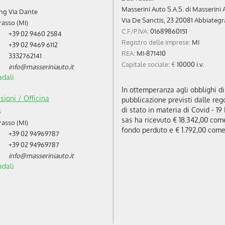
Masserini Auto S.A.S. di Masserini
ang Via Dante
Via De Sanctis, 23 20081 Abbiategr
asso (MI)
C.F/P.IVA:
01689860151
+39 02 9460 2584
Registro delle imprese:
MI
+39 02 9469 6112
REA:
MI-871410
3332762141
Capitale sociale: €
10000 i.v.
info@masseriniauto.it
adali
In ottemperanza agli obblighi d
sioni / Officina
pubblicazione previsti dalle rego
di stato in materia di Covid - 1
5
sas ha ricevuto € 18.342,00 com
asso (MI)
fondo perduto e € 1.792,00 come
+39 02 94969787
+39 02 94969787
info@masseriniauto.it
adali