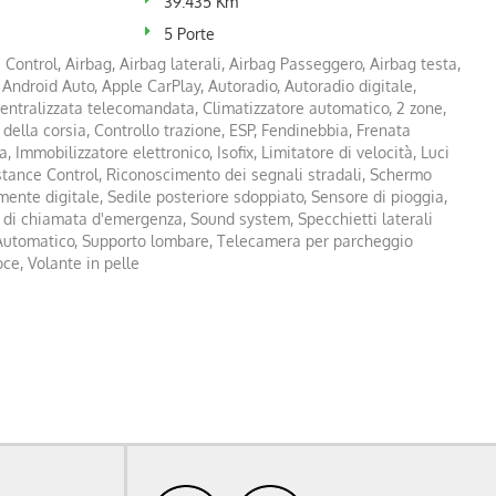
39.435 Km
5 Porte
Control, Airbag, Airbag laterali, Airbag Passeggero, Airbag testa,
i, Android Auto, Apple CarPlay, Autoradio, Autoradio digitale,
centralizzata telecomandata, Climatizzatore automatico, 2 zone,
 della corsia, Controllo trazione, ESP, Fendinebbia, Frenata
, Immobilizzatore elettronico, Isofix, Limitatore di velocità, Luci
stance Control, Riconoscimento dei segnali stradali, Schermo
mente digitale, Sedile posteriore sdoppiato, Sensore di pioggia,
 di chiamata d'emergenza, Sound system, Specchietti laterali
p Automatico, Supporto lombare, Telecamera per parcheggio
oce, Volante in pelle