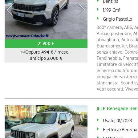
Benzina
1.199 Cm³
Grigio Pastello
360° camera, ABS, Ad
Airbag posteriore, Al
abbaglianti, Autoradi
21.900 €
Boardcomputer, Bracc
Oppure
494 €
/ mese
-
senza chiave, Controll
anticipo
2.000 €
Fendinebbia, Frenata 
Limitatore di velocit
Schermo multifunzion
pioggia, Servosterzo,
stanchezza, Sound sys
Vetri oscurati, Vivav
JEEP Renegade Rene
Usato, 01/2023
Elettrica/Benzina