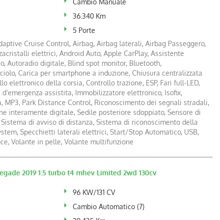
Cambio Manuale
36.340 Km
5 Porte
aptive Cruise Control, Airbag, Airbag laterali, Airbag Passeggero,
zacristalli elettrici, Android Auto, Apple CarPlay, Assistente
o, Autoradio digitale, Blind spot monitor, Bluetooth,
iolo, Carica per smartphone a induzione, Chiusura centralizzata
o elettronico della corsia, Controllo trazione, ESP, Fari full-LED,
d'emergenza assistita, Immobilizzatore elettronico, Isofix,
à, MP3, Park Distance Control, Riconoscimento dei segnali stradali,
e interamente digitale, Sedile posteriore sdoppiato, Sensore di
 Sistema di avviso di distanza, Sistema di riconoscimento della
tem, Specchietti laterali elettrici, Start/Stop Automatico, USB,
oce, Volante in pelle, Volante multifunzione
gade 2019 1.5 turbo t4 mhev Limited 2wd 130cv
96 KW/131 CV
Cambio Automatico (7)