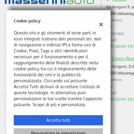
tta
ti
Via Arrigoni 9, 
20081 Abbiategr
Orari vendite
Telefono:
Cookie policy
Fax:
mpre
Lunedì al Venerdì
09:00 - 12:30 / 14:30-19:00
Cookie necessari
Questo sito e gli strumenti di terze parti in
Whatsapp:
ilitato
esso integrati trattano dati personali (es. dati
Email:
Sabato:
09:00 - 12:30
di navigazione o indirizzi IP) e fanno uso di
Indicazioni str
Cookie delle preferenze
Cookie, Pixel, Tags o altri identificatori
necessari per il funzionamento e per il
Centro Revi
Officina
raggiungimento delle finalità descritte nella
Cookie per il miglioramento dell'esperienza utente
Via Arrigoni, 3/
cookie policy, tra cui il miglioramento delle
Lunedì al Venerdì
08:00 - 12:00 / 14:00-18:00
20081 Abbiategr
funzionalità del sito e la pubblicità
Cookie analitici
Telefono:
personalizzata. Cliccando sul pulsante
Sabato:
08:30 - 12:00
Fax:
Accetta Tutti dichiari di accettare l'utilizzo di
Cookie di marketing
queste tecnologie. In alternativa puoi
Email:
personalizzare le tue scelte tramite l'apposito
Centro revisioni
Indicazioni str
Leggi
pulsante. Scopri di più e personalizza.
la
Lunedì al Venerdì
08:00 - 12:00 / 14:00-18:00
cookie
policy
Accetta tutti
Sabato:
08:30 - 12:00
Personalizza le impostazioni