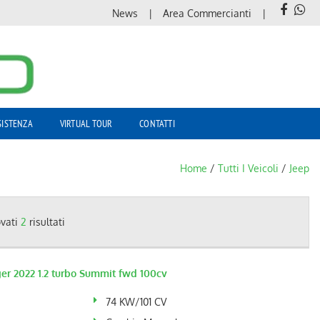
News
Area Commercianti
SISTENZA
VIRTUAL TOUR
CONTATTI
Home
/
Tutti I Veicoli
/
Jeep
ovati
2
risultati
er 2022 1.2 turbo Summit fwd 100cv
74 KW/101 CV