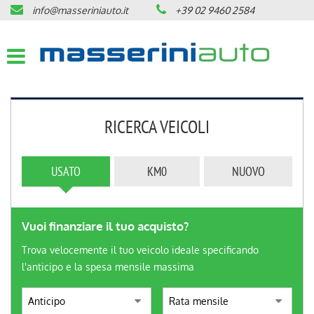
info@masseriniauto.it
+39 02 9460 2584
HOME
Le
tue
preferenze
CHI SIAMO
di
consenso
LISTA VEICOLI
Il
RICERCA VEICOLI
seguente
pannello
ACQUISTIAMO USATO
ti
consente
USATO
KM0
NUOVO
di
NOLEGGIO LUNGO TERMINE
esprimere
le
tue
Vuoi finanziare il tuo acquisto?
SERVIZI
preferenze
di
Trova velocemente il tuo veicolo ideale specificando
consenso
l'anticipo e la spesa mensile massima
ASSISTENZA
alle
tecnologie
di
VIRTUAL TOUR