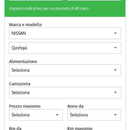
tracciamento
che
Importo indicativo per un periodo di 48 mesi
adottiamo
CONTATTI
per
Marca e modello
offrire
le
NEWS
funzionalità
e
svolgere
AREA COMMERCIANTI
le
attività
Alimentazione
di
seguito
descritte.
Per
Carrozzeria
ottenere
maggiori
informazioni
Prezzo massimo
Anno da
sull'utilità
e
sul
funzionamento
Km da
Km massimo
di