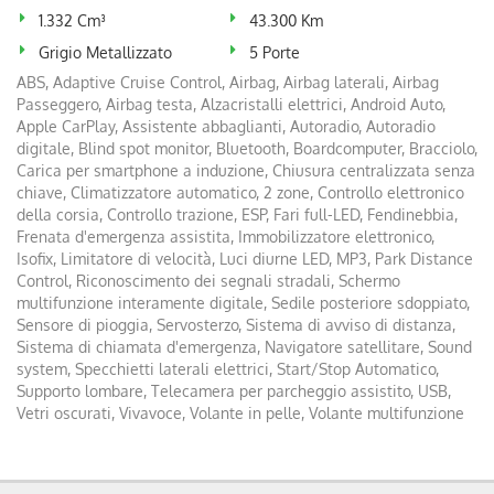
Salva
1.332 Cm³
43.300 Km
le
Grigio Metallizzato
5 Porte
impostazioni
ABS, Adaptive Cruise Control, Airbag, Airbag laterali, Airbag
Passeggero, Airbag testa, Alzacristalli elettrici, Android Auto,
Apple CarPlay, Assistente abbaglianti, Autoradio, Autoradio
digitale, Blind spot monitor, Bluetooth, Boardcomputer, Bracciolo,
Carica per smartphone a induzione, Chiusura centralizzata senza
chiave, Climatizzatore automatico, 2 zone, Controllo elettronico
della corsia, Controllo trazione, ESP, Fari full-LED, Fendinebbia,
Frenata d'emergenza assistita, Immobilizzatore elettronico,
Isofix, Limitatore di velocità, Luci diurne LED, MP3, Park Distance
Control, Riconoscimento dei segnali stradali, Schermo
multifunzione interamente digitale, Sedile posteriore sdoppiato,
Sensore di pioggia, Servosterzo, Sistema di avviso di distanza,
Sistema di chiamata d'emergenza, Navigatore satellitare, Sound
system, Specchietti laterali elettrici, Start/Stop Automatico,
Supporto lombare, Telecamera per parcheggio assistito, USB,
Vetri oscurati, Vivavoce, Volante in pelle, Volante multifunzione