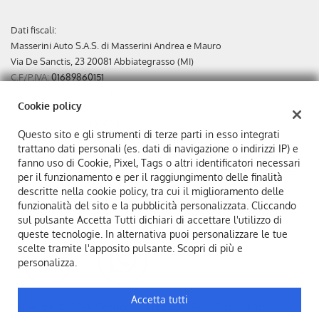
Dati fiscali:
Masserini Auto S.A.S. di Masserini Andrea e Mauro
Via De Sanctis, 23 20081 Abbiategrasso (MI)
C.F/P.IVA:
01689860151
Registro delle imprese:
MI
Cookie policy
REA:
MI-871410
Capitale sociale: €
10000 i.v.
Questo sito e gli strumenti di terze parti in esso integrati
trattano dati personali (es. dati di navigazione o indirizzi IP) e
In ottemperanza agli obblighi di trasparenza e pubblicazione
fanno uso di Cookie, Pixel, Tags o altri identificatori necessari
previsti dalle regole sugli Aiuti di stato in materia di Covid - 19
per il funzionamento e per il raggiungimento delle finalità
Masserini auto sas ha ricevuto € 18.342,00 come contributo a
descritte nella cookie policy, tra cui il miglioramento delle
fondo perduto e € 1.792,00 come acconto irap.
funzionalità del sito e la pubblicità personalizzata. Cliccando
sul pulsante Accetta Tutti dichiari di accettare l'utilizzo di
queste tecnologie. In alternativa puoi personalizzare le tue
scelte tramite l'apposito pulsante. Scopri di più e
personalizza.
Accetta tutti
Copyright © 2026 GestionaleAuto.com S.r.l., Tutti i diritti
riservati -
Leggi l'informativa sulla privacy
-
Cookie Policy