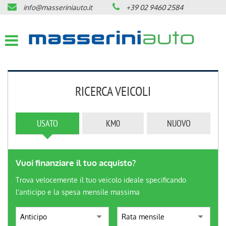
info@masseriniauto.it
+39 02 9460 2584
HOME
Le
tue
preferenze
CHI SIAMO
di
consenso
LISTA VEICOLI
Il
RICERCA VEICOLI
seguente
pannello
ACQUISTIAMO USATO
ti
consente
USATO
KM0
NUOVO
di
NOLEGGIO LUNGO TERMINE
esprimere
le
tue
Vuoi finanziare il tuo acquisto?
SERVIZI
preferenze
di
Trova velocemente il tuo veicolo ideale specificando
consenso
l'anticipo e la spesa mensile massima
ASSISTENZA
alle
tecnologie
di
VIRTUAL TOUR