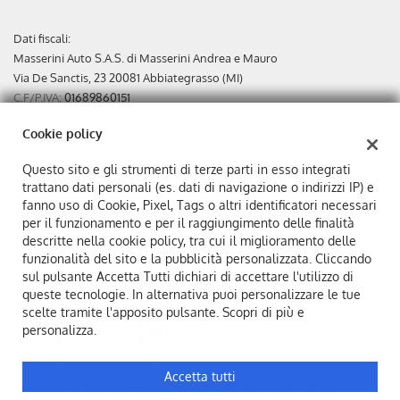
Dati fiscali:
Masserini Auto S.A.S. di Masserini Andrea e Mauro
Via De Sanctis, 23 20081 Abbiategrasso (MI)
C.F/P.IVA:
01689860151
Registro delle imprese:
MI
Cookie policy
REA:
MI-871410
Capitale sociale: €
10000 i.v.
Questo sito e gli strumenti di terze parti in esso integrati
trattano dati personali (es. dati di navigazione o indirizzi IP) e
In ottemperanza agli obblighi di trasparenza e pubblicazione
fanno uso di Cookie, Pixel, Tags o altri identificatori necessari
previsti dalle regole sugli Aiuti di stato in materia di Covid - 19
per il funzionamento e per il raggiungimento delle finalità
Masserini auto sas ha ricevuto € 18.342,00 come contributo a
descritte nella cookie policy, tra cui il miglioramento delle
fondo perduto e € 1.792,00 come acconto irap.
funzionalità del sito e la pubblicità personalizzata. Cliccando
sul pulsante Accetta Tutti dichiari di accettare l'utilizzo di
queste tecnologie. In alternativa puoi personalizzare le tue
scelte tramite l'apposito pulsante. Scopri di più e
personalizza.
Accetta tutti
Copyright © 2026 GestionaleAuto.com S.r.l., Tutti i diritti
riservati -
Leggi l'informativa sulla privacy
-
Cookie Policy