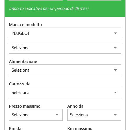
tracciamento
che
Importo indicativo per un periodo di 48 mesi
adottiamo
CONTATTI
per
Marca e modello
offrire
le
NEWS
funzionalità
e
svolgere
AREA COMMERCIANTI
le
attività
Alimentazione
di
seguito
descritte.
Per
Carrozzeria
ottenere
maggiori
informazioni
Prezzo massimo
Anno da
sull'utilità
e
sul
funzionamento
Km da
Km massimo
di