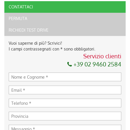
CONTATTACI
Ho letto e accetto
l'informativa privacy
*
PERMUTA
Acconsento al trattamento dei miei dati per finalità di
marketing
RICHIEDI TEST DRIVE
Invia la tua richiesta
Vuoi saperne di più? Scrivici!
I campi contrassegnati con * sono obbligatori.
Servizio clienti
+39 02 9460 2584