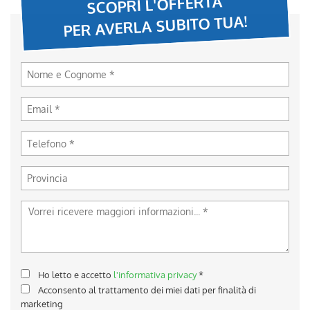
SCOPRI L'OFFERTA
tta
ti
PER AVERLA SUBITO TUA!
mpre
Cookie necessari
ilitato
Cookie delle preferenze
Cookie per il miglioramento dell'esperienza utente
Cookie analitici
Cookie di marketing
Leggi
la
Ho letto e accetto
l'informativa privacy
*
cookie
policy
Acconsento al trattamento dei miei dati per finalità di
marketing