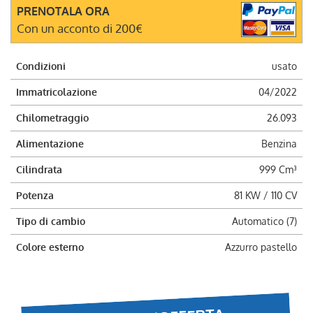
PRENOTALA ORA
questi
Con un acconto di 200€
strumenti
di
tracciamento
Condizioni
usato
si
rimanda
Immatricolazione
04/2022
alla
cookie
Chilometraggio
26.093
policy.
Puoi
Alimentazione
Benzina
rivedere
e
Cilindrata
999 Cm³
modificare
le
Potenza
81 KW / 110 CV
tue
Tipo di cambio
Automatico (7)
scelte
in
Colore esterno
Azzurro pastello
qualsiasi
momento.