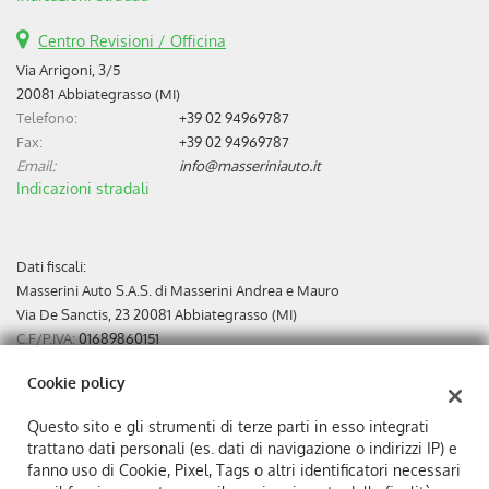
Centro Revisioni / Officina
Via Arrigoni, 3/5
20081 Abbiategrasso (MI)
Telefono:
+39 02 94969787
Fax:
+39 02 94969787
Email:
info@masseriniauto.it
Indicazioni stradali
Dati fiscali:
Masserini Auto S.A.S. di Masserini Andrea e Mauro
Via De Sanctis, 23 20081 Abbiategrasso (MI)
C.F/P.IVA:
01689860151
Registro delle imprese:
MI
Cookie policy
REA:
MI-871410
Capitale sociale: €
10000 i.v.
Questo sito e gli strumenti di terze parti in esso integrati
trattano dati personali (es. dati di navigazione o indirizzi IP) e
In ottemperanza agli obblighi di trasparenza e pubblicazione
fanno uso di Cookie, Pixel, Tags o altri identificatori necessari
previsti dalle regole sugli Aiuti di stato in materia di Covid - 19